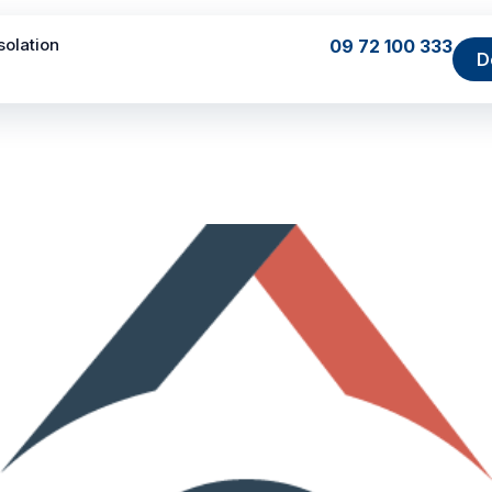
Isolation
09 72 100 333
D