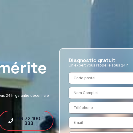
Diagnostic gratuit
 mérite
Un expert vous rappelle sous 24 h.
ous 24 h, garantie décennale
09 72 100
333