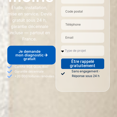
Étude, installation,
mise en service. Devis
gratuit sous 24 h,
garantie décennale
incluse — partout en
France.
Je demande
mon diagnostic
gratuit
Être rappelé
gratuitement
Certifié RGE QUALIBAT
Sans engagement ·
Garantie décennale
Réponse sous 24 h
+20 000 toitures rénovées