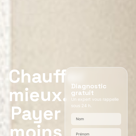
Chauffer
Diagnostic
mieux.
gratuit
Un expert vous rappelle
Payer
sous 24 h.
moins