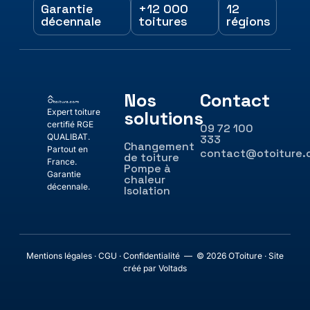
Garantie
+12 000
12
décennale
toitures
régions
Nos
Contact
Expert toiture
solutions
certifié RGE
09 72 100
QUALIBAT.
333
Changement
Partout en
contact@otoiture
de toiture
France.
Pompe à
Garantie
chaleur
décennale.
Isolation
Mentions légales · CGU · Confidentialité — © 2026 OToiture · Site
créé par Voltads