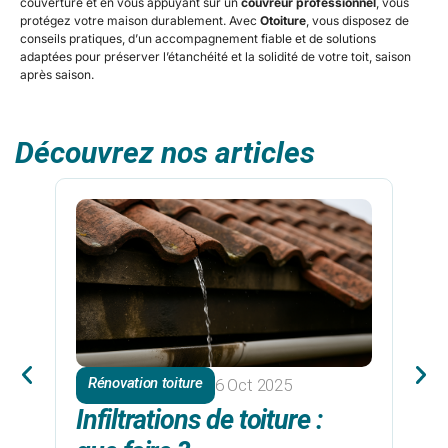
couverture et en vous appuyant sur un
couvreur professionnel
, vous
protégez votre maison durablement. Avec
Otoiture
, vous disposez de
conseils pratiques, d’un accompagnement fiable et de solutions
adaptées pour préserver l’étanchéité et la solidité de votre toit, saison
après saison.
Découvrez nos articles
Rénovation toiture
6 Oct 2025
Infiltrations de toiture :
Q