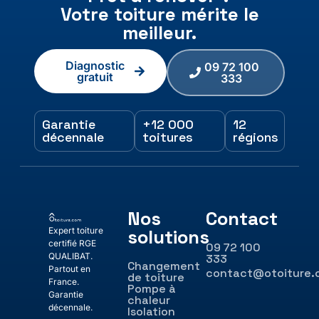
Votre toiture mérite le
meilleur.
Diagnostic
09 72 100
gratuit
333
Garantie
+12 000
12
décennale
toitures
régions
Nos
Contact
Expert toiture
solutions
certifié RGE
09 72 100
QUALIBAT.
333
Changement
Partout en
contact@otoiture
de toiture
France.
Pompe à
Garantie
chaleur
décennale.
Isolation